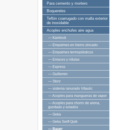
Para cemento y mortero
Boquereles
Teflón coarrugado con malla exterior
de inoxidable
Acoples enchufes aire agua
— Kamlock
— Empalmes en hierro zincado
— Empalmes termoplásticos
— Enlaces y rótulas
— Express
— Guillemin
— Storz
— sistema ranurado Vitaulic
— Acoples para mangueras de vapor
— Acoples para chorro de arena,
gunitado y solados
— Geka
— Geka Swift Quik
— Bauer