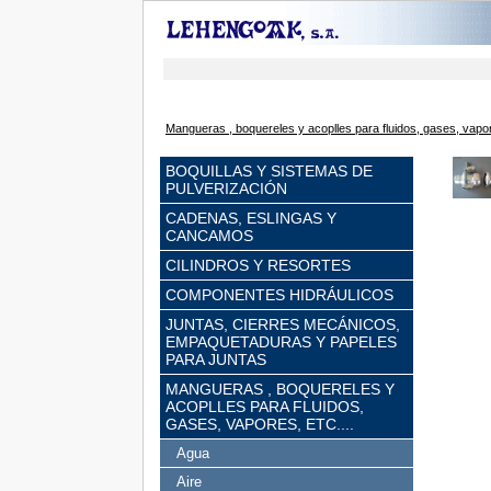
Mangueras , boquereles y acoplles para fluidos, gases, vapore
BOQUILLAS Y SISTEMAS DE
PULVERIZACIÓN
CADENAS, ESLINGAS Y
CANCAMOS
CILINDROS Y RESORTES
COMPONENTES HIDRÁULICOS
JUNTAS, CIERRES MECÁNICOS,
EMPAQUETADURAS Y PAPELES
PARA JUNTAS
MANGUERAS , BOQUERELES Y
ACOPLLES PARA FLUIDOS,
GASES, VAPORES, ETC....
Agua
Aire