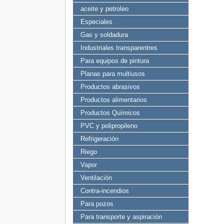
aceite y petroleo
Especiales
Gas y soldadura
Industriales transparentres
Para equipos de pintura
Planas para multiusos
Productos abrasivos
Productos alimentarios
Productos Químicos
PVC y polipropileno
Refrigeración
Riego
Vapor
Ventilación
Contra-incendios
Para pozos
Para transporte y aspiración