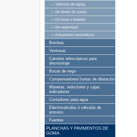
— Válvulas de aguja
— De fondo de cubas
— De boya ó flotador
— De seguridad
— Actuadores neumáticos
Bombas
Ventosas
Carretes telescópicos para
desmontaje
Bocas de riego
Compensadores/Juntas de dilatación
Manetas, reductores y cajas
indicadoras
Contadores para agua
Electrovalvulas ó válvulas de
proceso
Fuentes
PLANCHAS Y PAVIMENTOS DE
GOMA