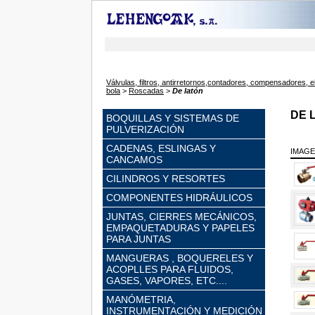
Válvulas, filtros, antirretornos,contadores, compensadores, e
bola
>
Roscadas
>
De latón
DE 
BOQUILLAS Y SISTEMAS DE
PULVERIZACIÓN
CADENAS, ESLINGAS Y
IMAG
CANCAMOS
CILINDROS Y RESORTES
COMPONENTES HIDRÁULICOS
JUNTAS, CIERRES MECÁNICOS,
EMPAQUETADURAS Y PAPELES
PARA JUNTAS
MANGUERAS , BOQUERELES Y
ACOPLLES PARA FLUIDOS,
GASES, VAPORES, ETC....
MANÓMETRIA,
INSTRUMENTACIÓN Y MEDICIÓN