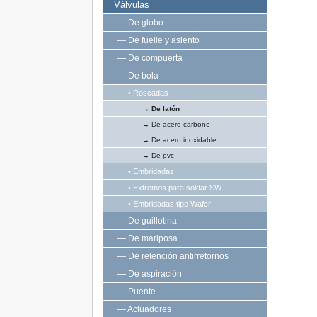
Válvulas
— De globo
— De fuelle y asiento
— De compuerta
— De bola
• Roscadas
→ De latón
→ De acero carbono
→ De acero inoxidable
→ De pvc
• Embridadas
• Extremos para soldar SW
• Embridadas tipo Wafer
— De guillotina
— De mariposa
— De retención antirretornos
— De aspiración
— Puente
— Actuadores