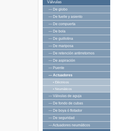
Válvulas
— De globo
— De fuelle y asiento
— De compuerta
— De bola
— De guillotina
— De mariposa
— De retención antirretornos
— De aspiración
— Puente
— Actuadores
• Eléctricos
• Neumáticos
— Válvulas de aguja
— De fondo de cubas
— De boya ó flotador
— De seguridad
— Actuadores neumáticos