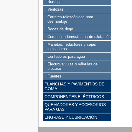
Bombas
Ventosas
Carretes telescópicos para
desmontaje
Bocas de riego
Compensadores/Juntas de dilatación
Manetas, reductores y cajas
indicadoras
Contadores para agua
Electrovalvulas ó válvulas de
proceso
Fuentes
PLANCHAS Y PAVIMENTOS DE
GOMA
COMPONENTES ELÉCTRICOS
QUEMADORES Y ACCESORIOS
PARA GAS
ENGRASE Y LUBRICACIÓN