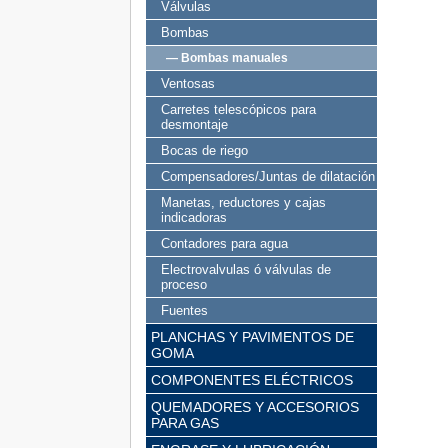
Válvulas
Bombas
— Bombas manuales
Ventosas
Carretes telescópicos para
desmontaje
Bocas de riego
Compensadores/Juntas de dilatación
Manetas, reductores y cajas
indicadoras
Contadores para agua
Electrovalvulas ó válvulas de
proceso
Fuentes
PLANCHAS Y PAVIMENTOS DE
GOMA
COMPONENTES ELÉCTRICOS
QUEMADORES Y ACCESORIOS
PARA GAS