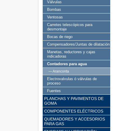
Válvulas
Bombas
Ventosas
Carretes telescópicos para
desmontaje
Bocas de riego
Compensadores/Juntas de dilatación
Manetas, reductores y cajas
indicadoras
Contadores para agua
— Aranconta
Electrovalvulas ó válvulas de
proceso
Fuentes
PLANCHAS Y PAVIMENTOS DE
GOMA
COMPONENTES ELÉCTRICOS
QUEMADORES Y ACCESORIOS
PARA GAS