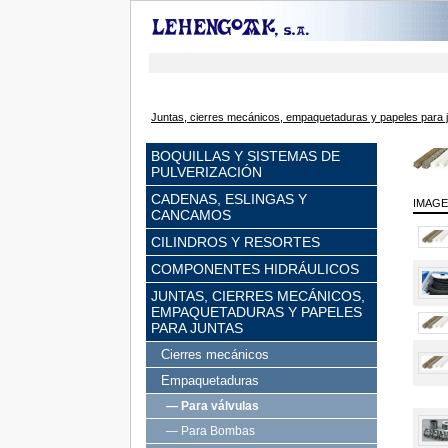
Juntas, cierres mecánicos, empaquetaduras y papeles para 
BOQUILLAS Y SISTEMAS DE
PULVERIZACIÓN
CADENAS, ESLINGAS Y
IMAG
CANCAMOS
CILINDROS Y RESORTES
COMPONENTES HIDRÁULICOS
JUNTAS, CIERRES MECÁNICOS,
EMPAQUETADURAS Y PAPELES
PARA JUNTAS
Cierres mecánicos
Empaquetaduras
— Para válvulas
— Para Bombas