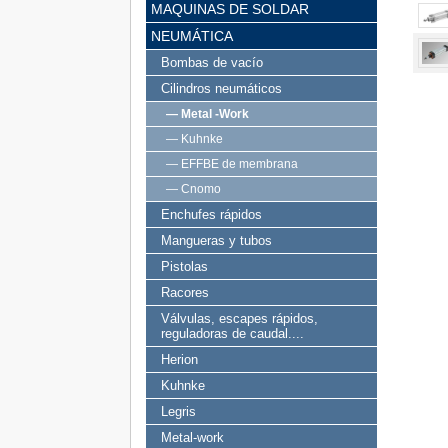
MAQUINAS DE SOLDAR
NEUMÁTICA
Bombas de vacío
Cilindros neumáticos
— Metal -Work
— Kuhnke
— EFFBE de membrana
— Cnomo
Enchufes rápidos
Mangueras y tubos
Pistolas
Racores
Válvulas, escapes rápidos,
reguladoras de caudal....
Herion
Kuhnke
Legris
Metal-work