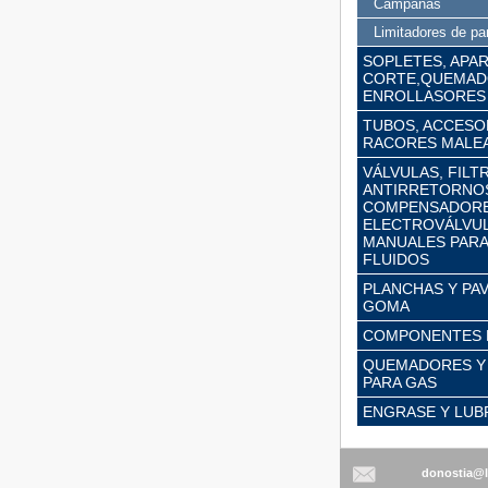
Campanas
Limitadores de pa
SOPLETES, APA
CORTE,QUEMAD
ENROLLASORES
TUBOS, ACCESOR
RACORES MALE
VÁLVULAS, FILT
ANTIRRETORNO
COMPENSADORE
ELECTROVÁLVUL
MANUALES PARA
FLUIDOS
PLANCHAS Y PA
GOMA
COMPONENTES 
QUEMADORES Y
PARA GAS
ENGRASE Y LUB