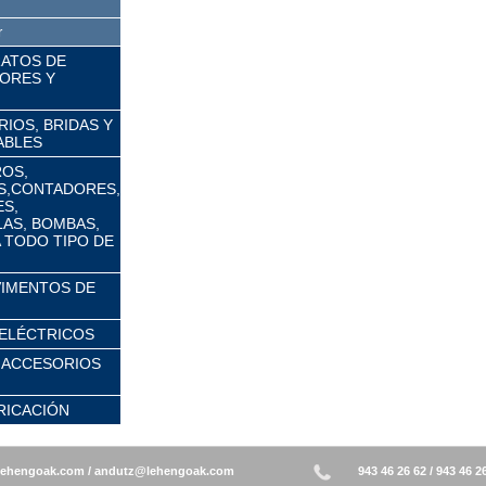
r
RATOS DE
ORES Y
IOS, BRIDAS Y
ABLES
ROS,
S,CONTADORES,
S,
AS, BOMBAS,
 TODO TIPO DE
VIMENTOS DE
ELÉCTRICOS
 ACCESORIOS
RICACIÓN
/
943 46 26 62 / 943 46 2