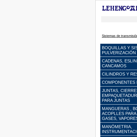
Sistemas de transmisió
BOQUILLAS Y S
PULVERIZACIÓN
CADENAS, ESLIN
CANCAMOS
CILINDROS Y R
COMPONENTES 
JUNTAS, CIERR
EMPAQUETADURA
PARA JUNTAS
MANGUERAS , B
ACOPLLES PARA
GASES, VAPORES,
MANÓMETRIA,
INSTRUMENTACI