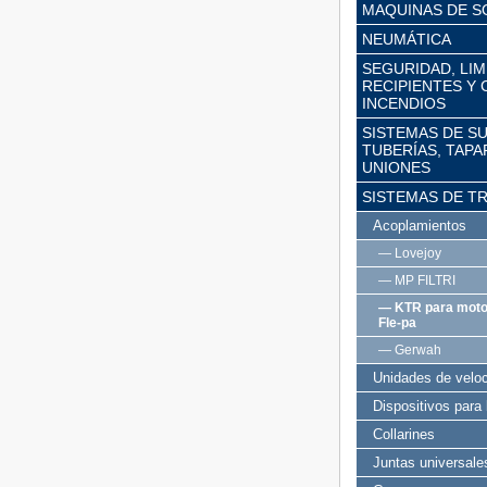
MAQUINAS DE S
NEUMÁTICA
SEGURIDAD, LIM
RECIPIENTES Y
INCENDIOS
SISTEMAS DE S
TUBERÍAS, TAPA
UNIONES
SISTEMAS DE T
Acoplamientos
— Lovejoy
— MP FILTRI
— KTR para moto
Fle-pa
— Gerwah
Unidades de veloc
Dispositivos para
Collarines
Juntas universale