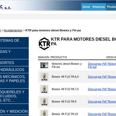
Inicio
Empresa
Produ
n
>
Acoplamientos
>
KTR para motores diesel Bowex y Fle-pa
KTR PARA MOTORES DIESEL B
ISTEMAS DE
PA
GAS Y
IMAGEN
PRODUCTO
DESC
ESORTES
Motores diesel Bowex y
Descargar Pdf "Motor
Fle-pa
Fle-pa"
HIDRÁULICOS
ES MECÁNICOS,
Bowex 48 FLE PA 6,5
Descargar Pdf "Bowex
S Y PAPELES
Bowex 48 FLE PA 7,5
Descargar Pdf "Bowex
OQUERELES Y
 FLUIDOS,
 ETC....
Bowex 48 FLE PA 8
Descargar Pdf "Bowex
ÓN Y MEDICIÓN
Bowex 48 FLE PA 10
Descargar Pdf "Bowex