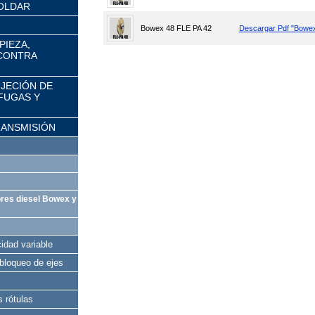
OLDAR
Bowex 48 FLE PA 42
Descargar Pdf "Bowex
PIEZA,
 CONTRA
UJECIÓN DE
FUGAS Y
RANSMISIÓN
res diesel Bowex y
idad variable
 bloqueo de ejes
s rótulas