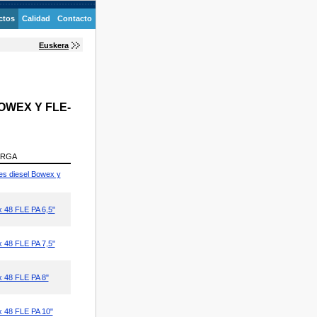
ctos
Calidad
Contacto
Euskera
OWEX Y FLE-
ARGA
es diesel Bowex y
 48 FLE PA 6,5"
 48 FLE PA 7,5"
 48 FLE PA 8"
 48 FLE PA 10"