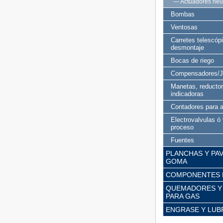
— Actuadores neu
Bombas
Ventosas
Carretes telescóp
desmontaje
Bocas de riego
Compensadores/Ju
Manetas, reductor
indicadoras
Contadores para 
Electrovalvulas ó
proceso
Fuentes
PLANCHAS Y PA
GOMA
COMPONENTES 
QUEMADORES Y
PARA GAS
ENGRASE Y LUB