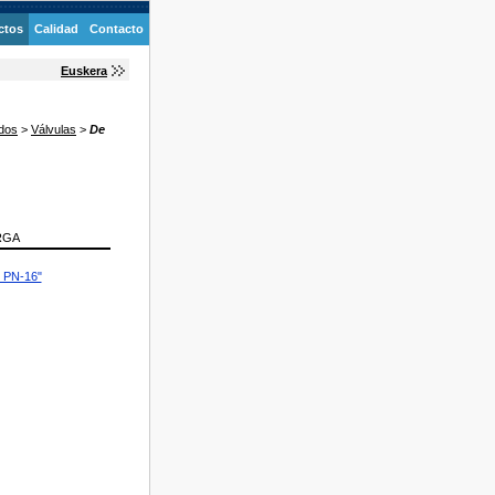
ctos
Calidad
Contacto
Euskera
idos
>
Válvulas
>
De
RGA
1 PN-16"