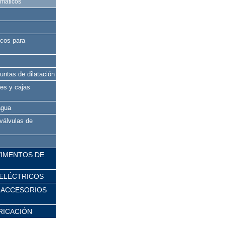
máticos
icos para
ntas de dilatación
es y cajas
agua
 válvulas de
VIMENTOS DE
ELÉCTRICOS
 ACCESORIOS
RICACIÓN