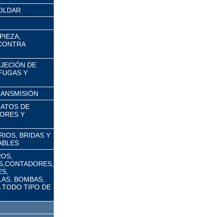
OLDAR
PIEZA,
 CONTRA
UJECIÓN DE
FUGAS Y
RANSMISIÓN
RATOS DE
ORES Y
IOS, BRIDAS Y
ABLES
ROS,
S,CONTADORES,
S,
AS, BOMBAS,
 TODO TIPO DE