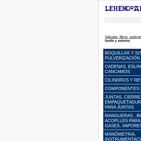
Válvulas, filtros, anti
fuelle y asiento
BOQUILLAS Y S
PULVERIZACIÓN
CADENAS, ESLIN
CANCAMOS
CILINDROS Y R
COMPONENTES 
JUNTAS, CIERR
EMPAQUETADURA
PARA JUNTAS
MANGUERAS , B
ACOPLLES PARA
GASES, VAPORES,
MANÓMETRIA,
INSTRUMENTACI