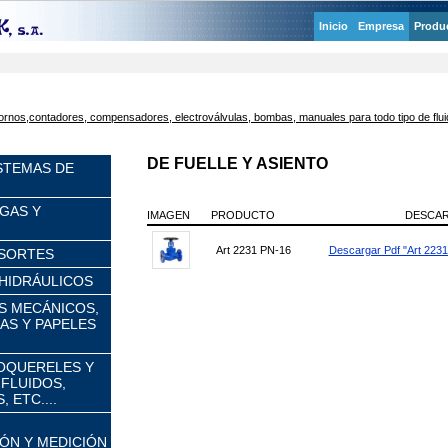
Inicio
Empresa
Produ
rretornos,contadores, compensadores, electroválvulas, bombas, manuales para todo tipo de flu
DE FUELLE Y ASIENTO
ISTEMAS DE
GAS Y
IMAGEN
PRODUCTO
DESCA
Art 2231 PN-16
Descargar Pdf "Art 223
ESORTES
HIDRÁULICOS
ES MECÁNICOS,
S Y PAPELES
OQUERELES Y
 FLUIDOS,
 ETC....
ÓN Y MEDICIÓN