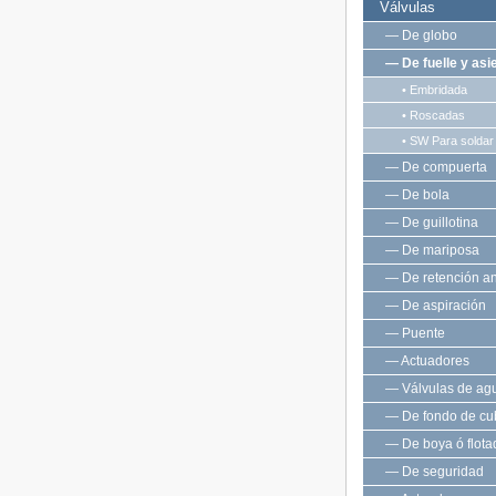
Válvulas
— De globo
— De fuelle y asi
• Embridada
• Roscadas
• SW Para soldar
— De compuerta
— De bola
— De guillotina
— De mariposa
— De retención an
— De aspiración
— Puente
— Actuadores
— Válvulas de ag
— De fondo de cu
— De boya ó flota
— De seguridad