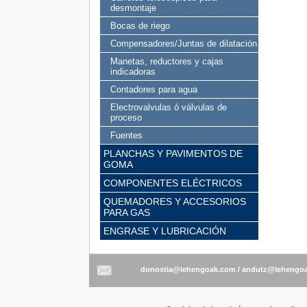
desmontaje
Bocas de riego
Compensadores/Juntas de dilatación
Manetas, reductores y cajas
indicadoras
Contadores para agua
Electrovalvulas ó válvulas de
proceso
Fuentes
PLANCHAS Y PAVIMENTOS DE
GOMA
COMPONENTES ELÉCTRICOS
QUEMADORES Y ACCESORIOS
PARA GAS
ENGRASE Y LUBRICACIÓN
/