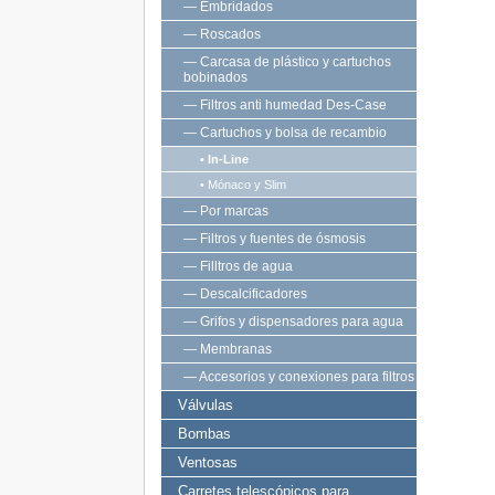
— Embridados
— Roscados
— Carcasa de plástico y cartuchos
bobinados
— Filtros anti humedad Des-Case
— Cartuchos y bolsa de recambio
• In-Line
• Mónaco y Slim
— Por marcas
— Filtros y fuentes de ósmosis
— Filltros de agua
— Descalcificadores
— Grifos y dispensadores para agua
— Membranas
— Accesorios y conexiones para filtros
Válvulas
Bombas
Ventosas
Carretes telescópicos para