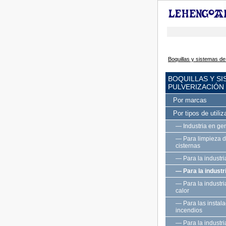
Boquillas y sistemas de
BOQUILLAS Y S
PULVERIZACIÓN
Por marcas
Por tipos de utiliz
— Industria en ge
— Para limpieza d
cisternas
— Para la industr
— Para la industr
— Para la industri
calor
— Para las instal
incendios
— Para la industri