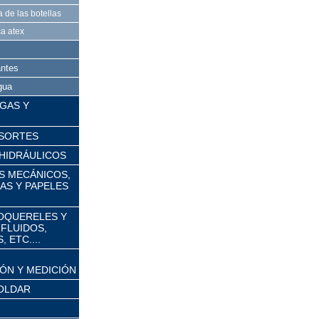
a de las botellas
ca atex
antes
gua
GAS Y
ESORTES
HIDRÁULICOS
ES MECÁNICOS,
S Y PAPELES
OQUERELES Y
 FLUIDOS,
 ETC....
ÓN Y MEDICIÓN
OLDAR