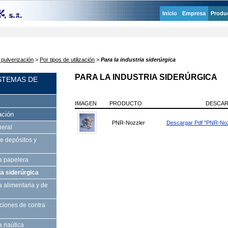
Inicio
Empresa
Produ
 pulverización
>
Por tipos de utilización
>
Para la industria siderúrgica
PARA LA INDUSTRIA SIDERÚRGICA
ISTEMAS DE
IMAGEN
PRODUCTO
DESCA
ación
PNR-Nozzler
Descargar Pdf "PNR-Noz
neral
e depósitos y
ia papelera
ia siderúrgica
a alimentaria y de
aciones de contra
a naútica