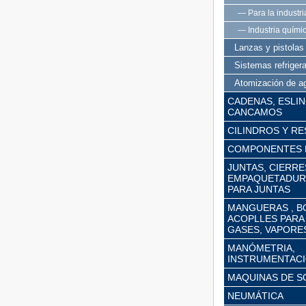
— Para la industri
— Industria quími
Lanzas y pistolas
Sistemas refriger
Atomización de a
CADENAS, ESLIN
CANCAMOS
CILINDROS Y R
COMPONENTES 
JUNTAS, CIERR
EMPAQUETADURA
PARA JUNTAS
MANGUERAS , B
ACOPLLES PARA
GASES, VAPORES,
MANÓMETRIA,
INSTRUMENTACI
MAQUINAS DE S
NEUMÁTICA