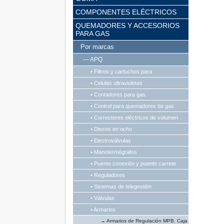
COMPONENTES ELÉCTRICOS
QUEMADORES Y ACCESORIOS
PARA GAS
Por marcas
— APQ
• Filtros y cartuchos para
• Celulas ultravioletas
• Contadores para gas
• Control para quemadores de gas
• Correctores eléctricos de volumen
• Discos en ocho
• Electroválvulas
• Manotermógrafos
• Puente conexión y puente carrete
• Reguladores
• Sistemas de telegestión
• Válvulas
• Armarios
→ Armarios de Regulación MPB. Caja