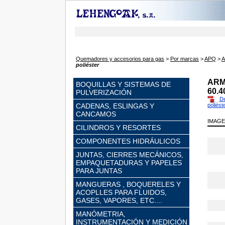
Quemadores y accesorios para gas
>
Por marcas
>
APQ
>
A
poliéster
ARM
BOQUILLAS Y SISTEMAS DE
60.
PULVERIZACIÓN
De
CADENAS, ESLINGAS Y
poliést
CANCAMOS
IMAG
CILINDROS Y RESORTES
COMPONENTES HIDRÁULICOS
JUNTAS, CIERRES MECÁNICOS,
EMPAQUETADURAS Y PAPELES
PARA JUNTAS
MANGUERAS , BOQUERELES Y
ACOPLLES PARA FLUIDOS,
GASES, VAPORES, ETC....
MANÓMETRIA,
INSTRUMENTACIÓN Y MEDICIÓN