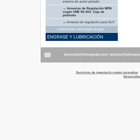
externa de acero pintado
→ Armarios de Regulación MPB
según UNE 60.404. Caja de
poliéster
→ Armarios de regulación para GLP
• Detectores para fugas de gas
ENGRASE Y LUBRICACIÓN
/
Servicios de ingeniería contra incendios
Desarrolla