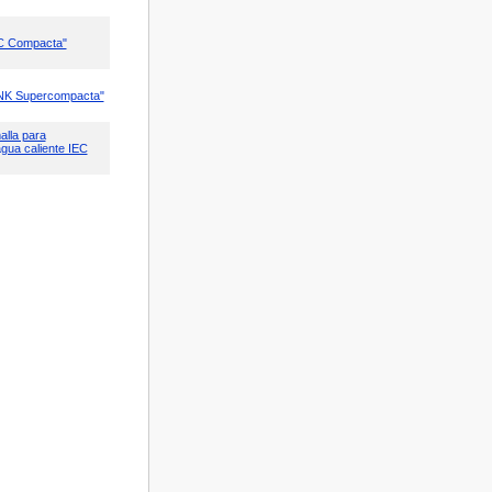
C Compacta"
NK Supercompacta"
alla para
gua caliente IEC