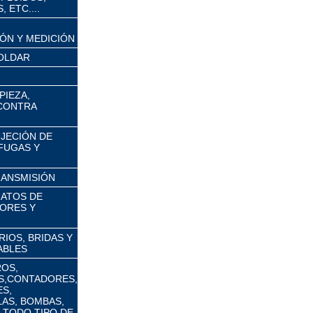
 ETC....
ÓN Y MEDICIÓN
OLDAR
PIEZA,
 CONTRA
UJECIÓN DE
FUGAS Y
RANSMISIÓN
RATOS DE
ORES Y
IOS, BRIDAS Y
ABLES
ROS,
S,CONTADORES,
S,
AS, BOMBAS,
 TODO TIPO DE