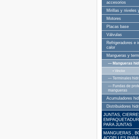
accesorios
Mirillas y niveles
Motores
Placas base
Válvulas
Refrigeradores e 
calor
Mangueras y termi
— Mangueras hid
• Vincke
— Terminales hidr
— Fundas de prot
mangueras
Acumuladores hid
Distribuidores hid
JUNTAS, CIERR
EMPAQUETADURA
PARA JUNTAS
MANGUERAS , B
ACOPLLES PARA