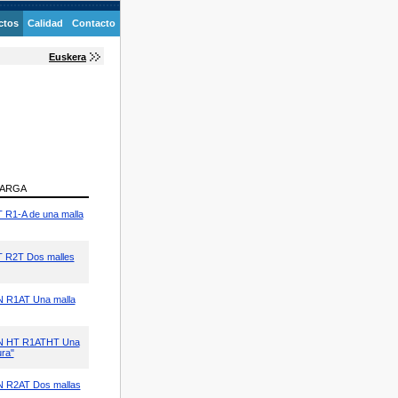
ctos
Calidad
Contacto
Euskera
ARGA
 R1-A de una malla
T R2T Dos malles
N R1AT Una malla
SN HT R1ATHT Una
ura"
N R2AT Dos mallas