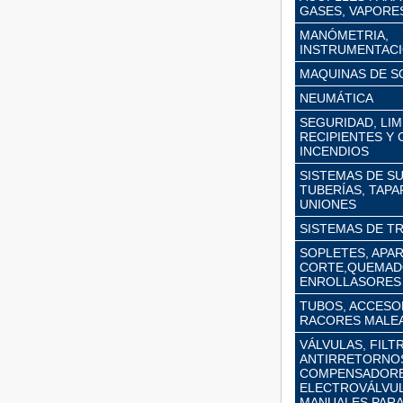
GASES, VAPORES,
MANÓMETRIA,
INSTRUMENTACI
MAQUINAS DE S
NEUMÁTICA
SEGURIDAD, LIM
RECIPIENTES Y
INCENDIOS
SISTEMAS DE S
TUBERÍAS, TAPA
UNIONES
SISTEMAS DE T
SOPLETES, APA
CORTE,QUEMAD
ENROLLASORES
TUBOS, ACCESOR
RACORES MALE
VÁLVULAS, FILT
ANTIRRETORNO
COMPENSADORE
ELECTROVÁLVUL
MANUALES PARA