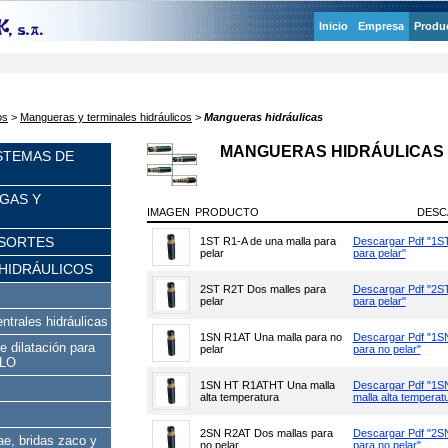
Inicio
Empresa
Produ
os
>
Mangueras y terminales hidráulicos
>
Mangueras hidráulicas
MANGUERAS HIDRÁULICAS
ISTEMAS DE
GAS Y
IMAGEN
PRODUCTO
DESC
ESORTES
1ST R1-A de una malla para
Descargar Pdf "1ST
pelar
para pelar"
HIDRÁULICOS
2ST R2T Dos malles para
Descargar Pdf "2S
pelar
para pelar"
ntrales hidráulicas
1SN R1AT Una malla para no
Descargar Pdf "1S
 dilatación para
pelar
para no pelar"
ILO
1SN HT R1ATHT Una malla
Descargar Pdf "1
alta temperatura
malla alta temperat
2SN R2AT Dos mallas para
Descargar Pdf "2S
ae, bridas zaco y
no pelar
para no pelar"