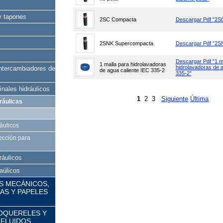
 y tapones
2SC Compacta
Descargar Pdf "2S
2SNK Supercompacta
Descargar Pdf "2S
Descargar Pdf "1 m
1 malla para hidrolavadoras
hidrolavadoras de a
intercambiadores de
de agua caliente IEC 335-2
335-2"
nales hidráulicos
1
2
3
Siguiente
Última
ráulicas
áulicos
ección para
ráulicos
raúlicos
ES MECÁNICOS,
S Y PAPELES
OQUERELES Y
 FLUIDOS,