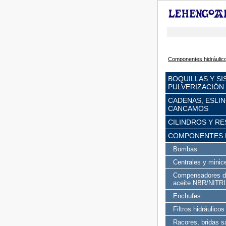
Componentes hidráulic
BOQUILLAS Y S
PULVERIZACIÓN
CADENAS, ESLIN
CANCAMOS
CILINDROS Y R
COMPONENTES 
Bombas
Centrales y minice
Compensadores de
aceite NBR/NITR
Enchufes
Filtros hidráulicos
Racores, bridas s