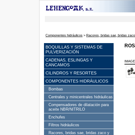
Componentes hidráulicos
>
Racores, bridas sae, bridas zac
ROS
BOQUILLAS Y SISTEMAS DE
PULVERIZACIÓN
CADENAS, ESLINGAS Y
IMAG
CANCAMOS
CILINDROS Y RESORTES
COMPONENTES HIDRÁULICOS
Bombas
Centrales y minicentrales hidráulicas
Compensadores de dilatación para
aceite NBR/NITRILO
Enchufes
Filtros hidráulicos
Racores, bridas sae, bridas zaco y