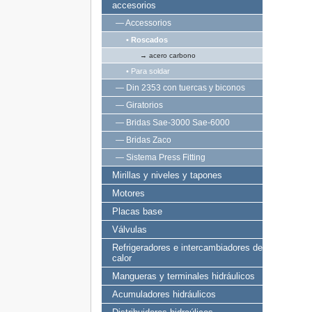
accesorios
— Accessorios
• Roscados
→ acero carbono
• Para soldar
— Din 2353 con tuercas y biconos
— Giratorios
— Bridas Sae-3000 Sae-6000
— Bridas Zaco
— Sistema Press Fitting
Mirillas y niveles y tapones
Motores
Placas base
Válvulas
Refrigeradores e intercambiadores de
calor
Mangueras y terminales hidráulicos
Acumuladores hidráulicos