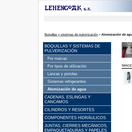
Boquillas y sistemas de pulverización
>
Atomización de ag
BOQUILLAS Y SISTEMAS DE
PULVERIZACIÓN
Por marcas
IMAG
Por tipos de utilización
Lanzas y pistolas
Sistemas refrigerantes
Atomización de agua
CADENAS, ESLINGAS Y
CANCAMOS
CILINDROS Y RESORTES
COMPONENTES HIDRÁULICOS
JUNTAS, CIERRES MECÁNICOS,
EMPAQUETADURAS Y PAPELES